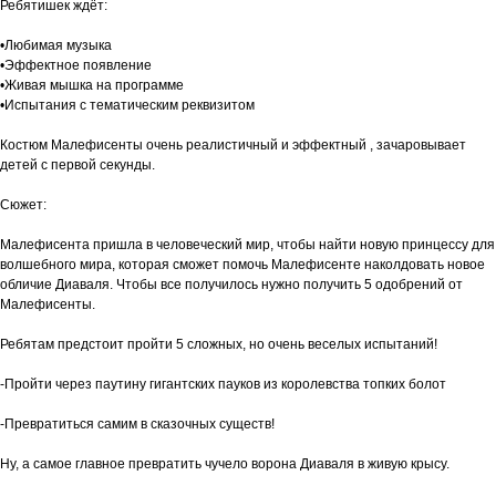
Ребятишек ждёт:
•Любимая музыка
•Эффектное появление
•Живая мышка на программе
•Испытания с тематическим реквизитом
Костюм Малефисенты очень реалистичный и эффектный , зачаровывает
детей с первой секунды.
Сюжет:
Малефисента пришла в человеческий мир, чтобы найти новую принцессу для
волшебного мира, которая сможет помочь Малефисенте наколдовать новое
обличие Диаваля. Чтобы все получилось нужно получить 5 одобрений от
Малефисенты.
Ребятам предстоит пройти 5 сложных, но очень веселых испытаний!
-Пройти через паутину гигантских пауков из королевства топких болот
-Превратиться самим в сказочных существ!
Ну, а самое главное превратить чучело ворона Диаваля в живую крысу.